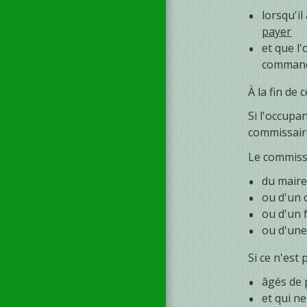
lorsqu'il
payer
et que l
command
À la fin de 
Si l'occupan
commissaire
Le commissa
du mair
ou d'un 
ou d'un 
ou d'une
Si ce n'est
âgés de 
et qui n