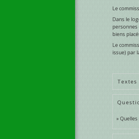
Le commissa
Dans le log
personnes q
biens placé
Le commissa
issue) par l
Textes
Questi
Quelles 