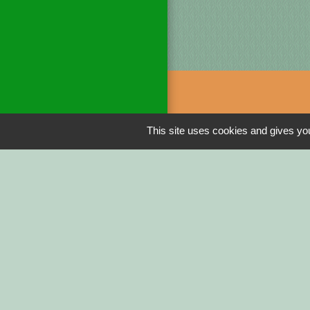
Liens
This site uses cookies and gives you
DINAN AGGLO
CINEMAS DINA
COTES D'ARMO
REGION BRETA
DEMARCHES ADM
Service-public.fr