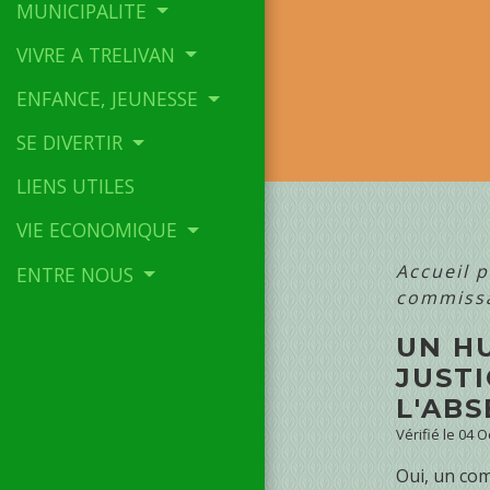
MUNICIPALITE
VIVRE A TRELIVAN
ENFANCE, JEUNESSE
SE DIVERTIR
LIENS UTILES
VIE ECONOMIQUE
Accueil p
ENTRE NOUS
commissa
UN HU
JUST
L'AB
Vérifié le 04 O
Oui, un com