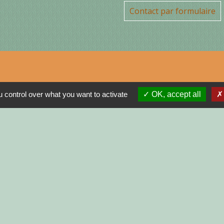
Contact par formulaire
Jume
 control over what you want to activate
OK, accept all
MON
N
R
GNE
INISTRATIVES SUR