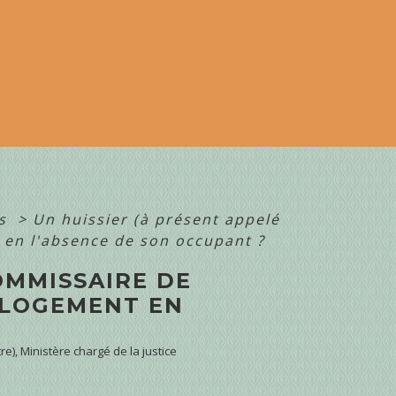
ts
>
Un huissier (à présent appelé
 en l'absence de son occupant ?
OMMISSAIRE DE
N LOGEMENT EN
re), Ministère chargé de la justice