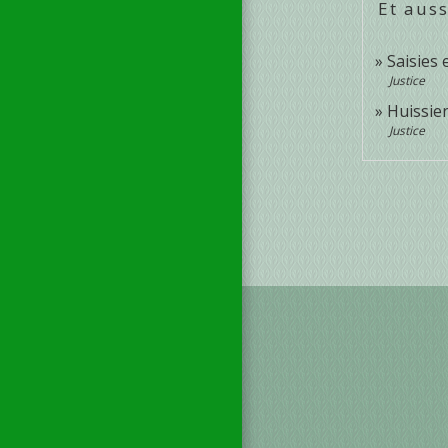
Et auss
Saisies
Justice
Huissier
Justice