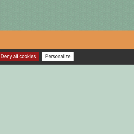
lages
Deny all cookies
Personalize
TGAILHARD (ARIEGE)