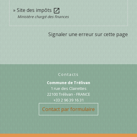
Site des impôts
open_in_new
Ministère chargé des finances
Signaler une erreur sur cette page
Contacts
Commune de Trélivan
1 rue des Clairettes
22100 Trélivan - FRANCE
+33 2 96 39 16 31
Contact par formulaire