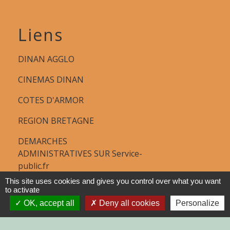
Liens
DINAN AGGLO
CINEMAS DINAN
COTES D'ARMOR
REGION BRETAGNE
DEMARCHES
ADMINISTRATIVES SUR Service-
public.fr
This site uses cookies and gives you control over what you want
to activate
OK, accept all
Deny all cookies
Personalize
Jumelages