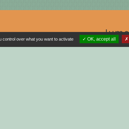
Jume
 control over what you want to activate
OK, accept all
MON
N
R
GNE
INISTRATIVES SUR
tions légales
-
Politique de confidentialité
-
Accessibilité