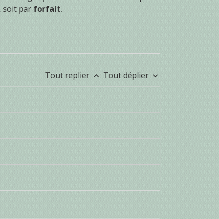
, soit par
forfait
.
Tout replier
Tout déplier
keyboard_arrow_up
keyboard_arrow_down