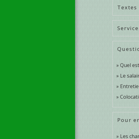
Textes
Service
Questi
Quel est
Le salai
Entretie
Colocati
Pour en
Les cha