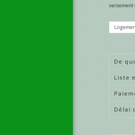
versement
Logement
De quo
Liste 
Paiem
Délai 