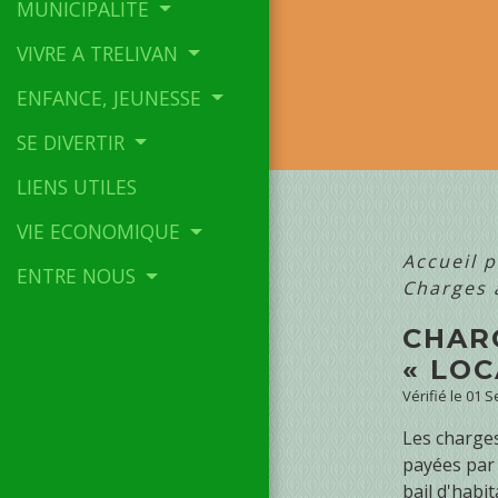
MUNICIPALITE
VIVRE A TRELIVAN
ENFANCE, JEUNESSE
SE DIVERTIR
LIENS UTILES
VIE ECONOMIQUE
Accueil p
ENTRE NOUS
Charges à
CHAR
« LO
Vérifié le 01 
Les charges
payées par 
bail d'habit