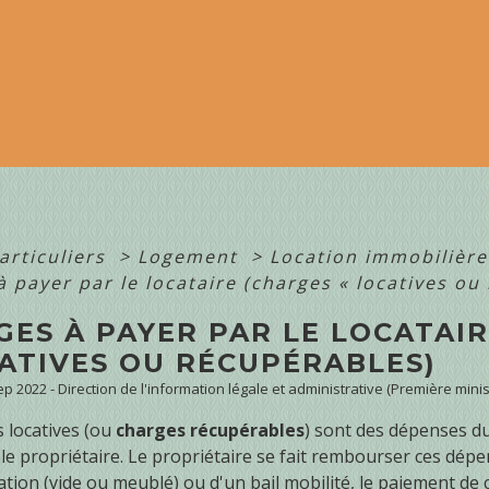
articuliers
>
Logement
>
Location immobilière 
 payer par le locataire (charges « locatives ou
GES À PAYER PAR LE LOCATAI
CATIVES OU RÉCUPÉRABLES)
Sep 2022 - Direction de l'information légale et administrative (Première minis
 locatives (ou
charges récupérables
) sont des dépenses due
le propriétaire. Le propriétaire se fait rembourser ces dépens
ation (vide ou meublé) ou d'un bail mobilité, le paiement de c