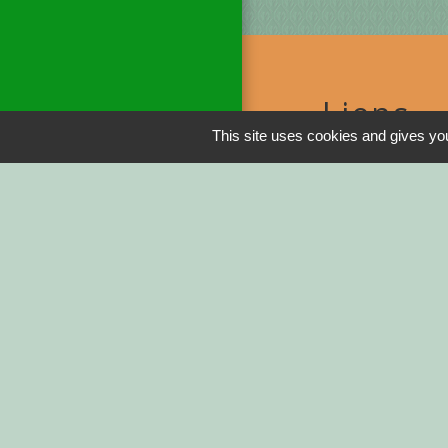
Liens
This site uses cookies and gives you
DINAN AGGLO
CINEMAS DINA
COTES D'ARMO
REGION BRETA
DEMARCHES ADM
Service-public.fr
Men