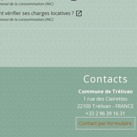
ational de la consommation (INC)
 vérifier ses charges locatives ?
open_in_new
ational de la consommation (INC)
Contacts
Commune de Trélivan
1 rue des Clairettes
22100 Trélivan - FRANCE
+33 2 96 39 16 31
Contact par formulaire