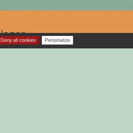
lages
Deny all cookies
Personalize
TGAILHARD (ARIEGE)
-
Plan du site
-
Gestion des cookies