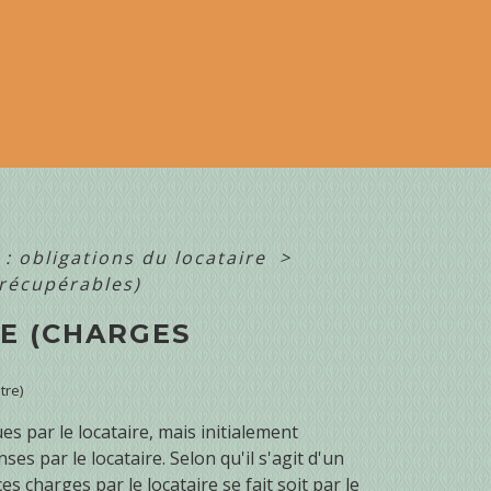
: obligations du locataire
>
 récupérables)
RE (CHARGES
tre)
s par le locataire, mais initialement
es par le locataire. Selon qu'il s'agit d'un
es charges par le locataire se fait soit par le