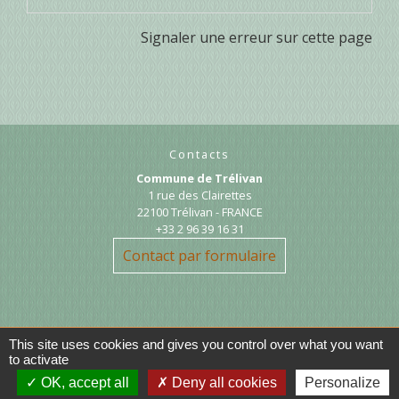
Signaler une erreur sur cette page
Contacts
Commune de Trélivan
1 rue des Clairettes
22100 Trélivan - FRANCE
+33 2 96 39 16 31
Contact par formulaire
This site uses cookies and gives you control over what you want
to activate
OK, accept all
Deny all cookies
Personalize
Liens