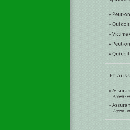
Peut-on
Qui doit
Victime 
Peut-on 
Qui doi
Et auss
Assuran
Argent - 
Assuran
Argent - 