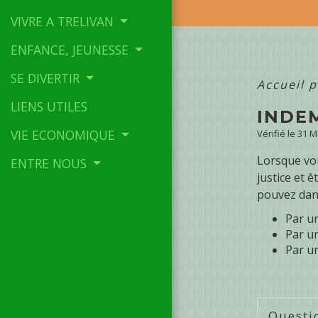
VIVRE A TRELIVAN
ENFANCE, JEUNESSE
SE DIVERTIR
Accueil p
LIENS UTILES
INDE
VIE ECONOMIQUE
Vérifié le 31 
Lorsque vou
ENTRE NOUS
justice et 
pouvez dans
Par u
Par un
Par un
Questi