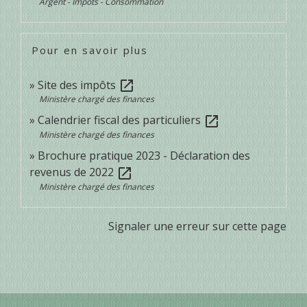
Argent - Impôts - Consommation
Pour en savoir plus
Site des impôts
open_in_new
Ministère chargé des finances
Calendrier fiscal des particuliers
open_in_new
Ministère chargé des finances
Brochure pratique 2023 - Déclaration des
revenus de 2022
open_in_new
Ministère chargé des finances
Signaler une erreur sur cette page