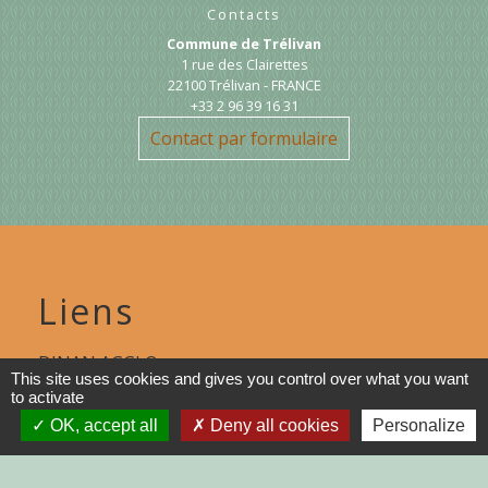
Contacts
Commune de Trélivan
1 rue des Clairettes
22100 Trélivan - FRANCE
+33 2 96 39 16 31
Contact par formulaire
Liens
DINAN AGGLO
This site uses cookies and gives you control over what you want
to activate
CINEMAS DINAN
OK, accept all
Deny all cookies
Personalize
COTES D'ARMOR