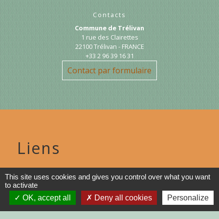
Contacts
Commune de Trélivan
1 rue des Clairettes
22100 Trélivan - FRANCE
+33 2 96 39 16 31
Contact par formulaire
Liens
DINAN AGGLO
This site uses cookies and gives you control over what you want
to activate
CINEMAS DINAN
OK, accept all
Deny all cookies
Personalize
COTES D'ARMOR