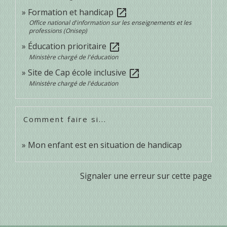
Formation et handicap
open_in_new
Office national d'information sur les enseignements et les
professions (Onisep)
Éducation prioritaire
open_in_new
Ministère chargé de l'éducation
Site de Cap école inclusive
open_in_new
Ministère chargé de l'éducation
Comment faire si...
Mon enfant est en situation de handicap
Signaler une erreur sur cette page