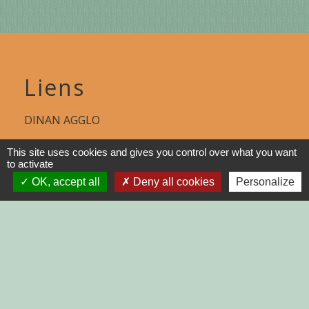
Liens
DINAN AGGLO
CINEMAS DINAN
This site uses cookies and gives you control over what you want
to activate
COTES D'ARMOR
OK, accept all
Deny all cookies
Personalize
REGION BRETAGNE
DEMARCHES
ADMINISTRATIVES SUR Service-
public.fr