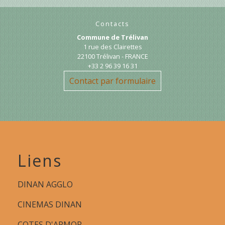
Contacts
Commune de Trélivan
1 rue des Clairettes
22100 Trélivan - FRANCE
+33 2 96 39 16 31
Contact par formulaire
Liens
DINAN AGGLO
CINEMAS DINAN
COTES D'ARMOR