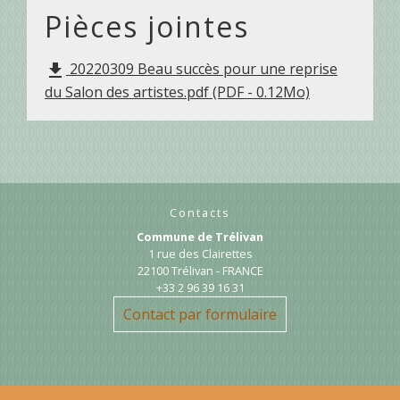
Pièces jointes
20220309 Beau succès pour une reprise
file_download
du Salon des artistes.pdf (PDF - 0.12Mo)
Contacts
Commune de Trélivan
1 rue des Clairettes
22100 Trélivan - FRANCE
+33 2 96 39 16 31
Contact par formulaire