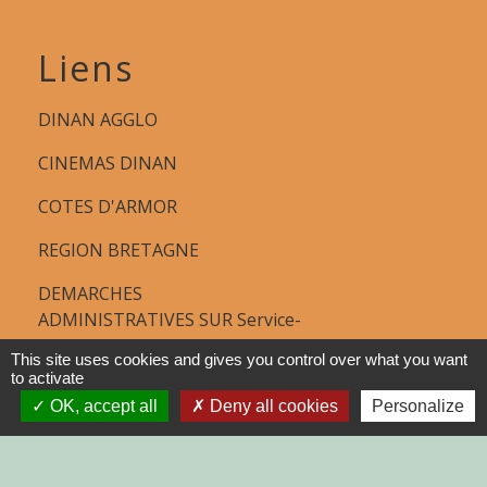
Liens
DINAN AGGLO
CINEMAS DINAN
COTES D'ARMOR
REGION BRETAGNE
DEMARCHES
ADMINISTRATIVES SUR Service-
public.fr
This site uses cookies and gives you control over what you want
to activate
OK, accept all
Deny all cookies
Personalize
Jumelages
MONTGAILHARD (ARIEGE)