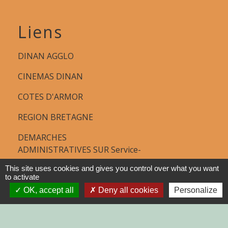
Liens
DINAN AGGLO
CINEMAS DINAN
COTES D'ARMOR
REGION BRETAGNE
DEMARCHES
ADMINISTRATIVES SUR Service-
public.fr
This site uses cookies and gives you control over what you want
to activate
OK, accept all
Deny all cookies
Personalize
Jumelages
MONTGAILHARD (ARIEGE)