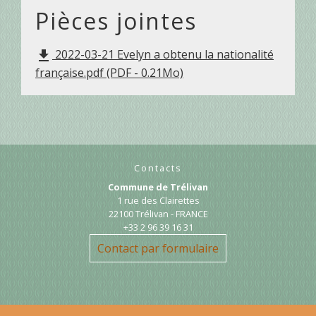
Pièces jointes
2022-03-21 Evelyn a obtenu la nationalité
file_download
française.pdf (PDF - 0.21Mo)
Contacts
Commune de Trélivan
1 rue des Clairettes
22100 Trélivan - FRANCE
+33 2 96 39 16 31
Contact par formulaire