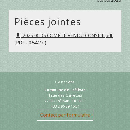
Pièces jointes
2025 06 05 COMPTE RENDU CONSEIL.pdf
file_download
(PDF - 0.54Mo)
Contacts
Commune de Trélivan
1 rue des Clairettes
22100 Trélivan - FRANCE
+33 2 96 39 16 31
Contact par formulaire