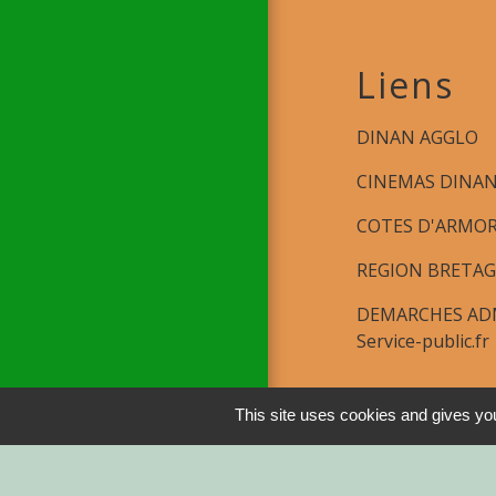
Liens
DINAN AGGLO
CINEMAS DINA
COTES D'ARMO
REGION BRETA
DEMARCHES ADM
Service-public.fr
Men
This site uses cookies and gives you