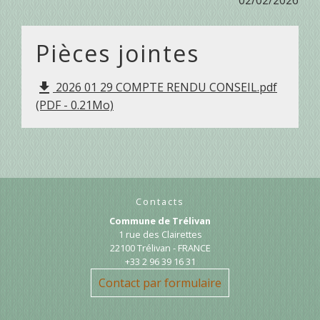
Pièces jointes
2026 01 29 COMPTE RENDU CONSEIL.pdf
file_download
(PDF - 0.21Mo)
Contacts
Commune de Trélivan
1 rue des Clairettes
22100 Trélivan - FRANCE
+33 2 96 39 16 31
Contact par formulaire