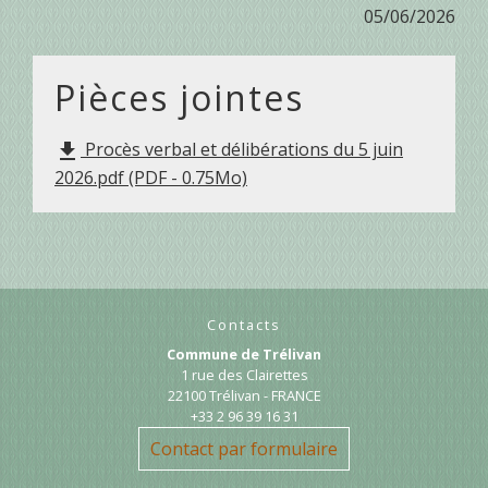
05/06/2026
Pièces jointes
Procès verbal et délibérations du 5 juin
file_download
2026.pdf (PDF - 0.75Mo)
Contacts
Commune de Trélivan
1 rue des Clairettes
22100 Trélivan - FRANCE
+33 2 96 39 16 31
Contact par formulaire