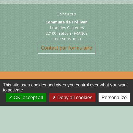
Contacts
Commune de Trélivan
1 rue des Clairettes
22100 Trélivan - FRANCE
+33 2 96 39 16 31
Contact par formulaire
This site uses cookies and gives you control over what you want
to activate
Liens
OK, accept all
Deny all cookies
Personalize
DINAN AGGLO
CINEMAS DINAN
COTES D'ARMOR