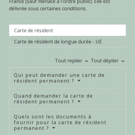
France (sauf menace à l'ordre public). Elle est
délivrée sous certaines conditions.
Carte de résident
Carte de résident de longue durée - UE
Tout replier
Tout déplier
keyboard_arrow_up
keyboard_arrow_down
Qui peut demander une carte de
résident permanent ?
Quand demander la carte de
résident permanent ?
Quels sont les documents à
fournir pour la carte de résident
permanent ?