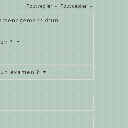
Tout replier
Tout déplier
keyboard_arrow_up
keyboard_arrow_down
l'aménagement d'un
men ?
'un examen ?