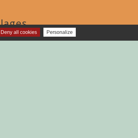
lages
Deny all cookies
Personalize
TGAILHARD (ARIEGE)
-
Plan du site
-
Gestion des cookies
es Communes