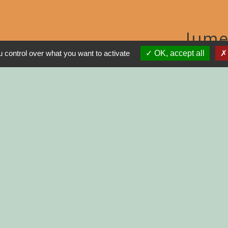
Jume
 control over what you want to activate
OK, accept all
MON
N
R
GNE
INISTRATIVES SUR
tions légales
-
Politique de confidentialité
-
Accessibilité
Site créé en partenariat avec Réseau d