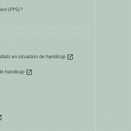
ion (PPS) ?
idats en situation de handicap
open_in_new
 de handicap
open_in_new
_new