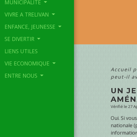
MUNICIPALITE
VIVRE A TRELIVAN
ENFANCE, JEUNESSE
SE DIVERTIR
LIENS UTILES
VIE ECONOMIQUE
Accueil p
ENTRE NOUS
peut-il 
UN JE
AMÉN
Vérifié le 27 
Oui. Si vou
nationale (
information