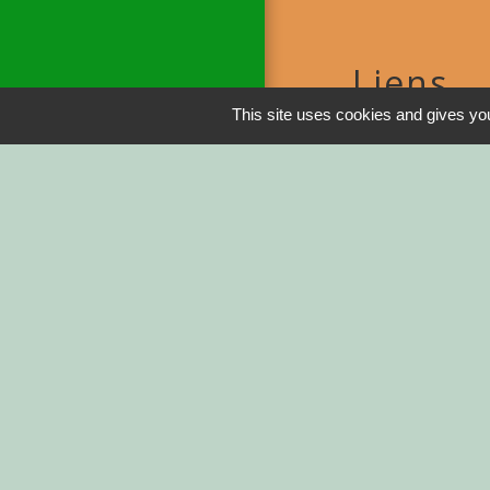
Liens
This site uses cookies and gives you
DINAN AGGLO
CINEMAS DINA
COTES D'ARMO
REGION BRETA
DEMARCHES ADM
Service-public.fr
Men