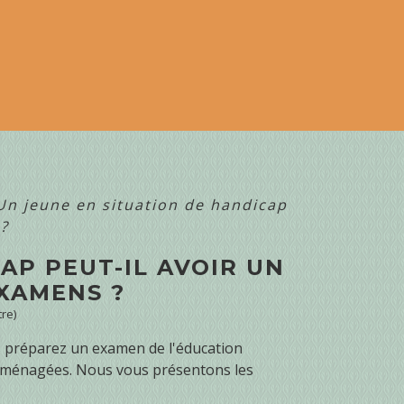
Un jeune en situation de handicap
?
AP PEUT-IL AVOIR UN
XAMENS ?
tre)
us préparez un examen de l'éducation
e aménagées. Nous vous présentons les