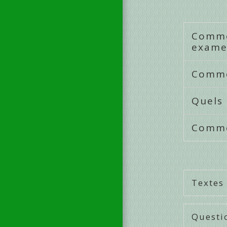
Comme
exame
Comme
Quels
Comme
Textes
Questi