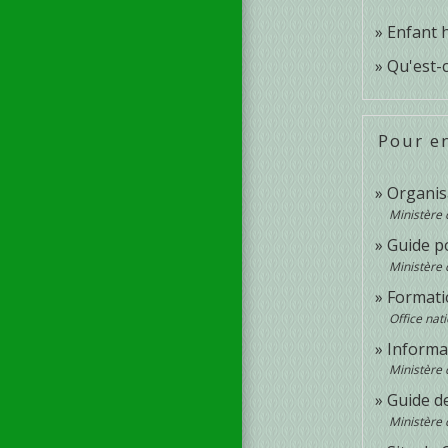
Enfant h
Qu'est-c
Pour en
Organis
Ministère 
Guide po
Ministère 
Formati
Office nat
Informa
Ministère 
Guide d
Ministère 