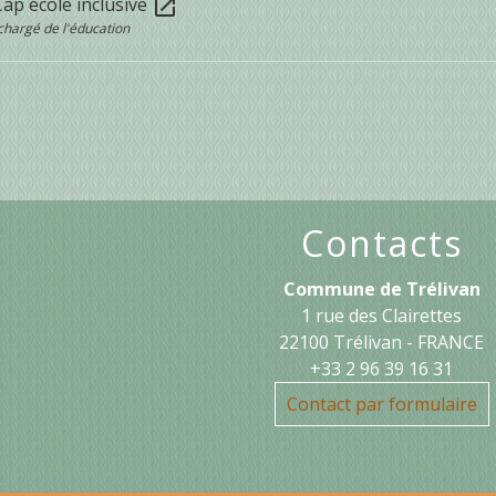
Cap école inclusive
open_in_new
chargé de l'éducation
Contacts
Commune de Trélivan
1 rue des Clairettes
22100 Trélivan - FRANCE
+33 2 96 39 16 31
Contact par formulaire