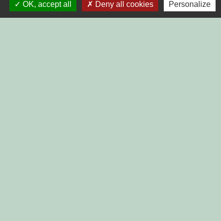
OK, accept all
Deny all cookies
Personalize
Liens
DINAN AGGLO
CINEMAS DINAN
COTES D'ARMOR
REGION BRETAGNE
DEMARCHES
ADMINISTRATIVES SUR Service-
public.fr
Jumelages
MONTGAILHARD (ARIEGE)