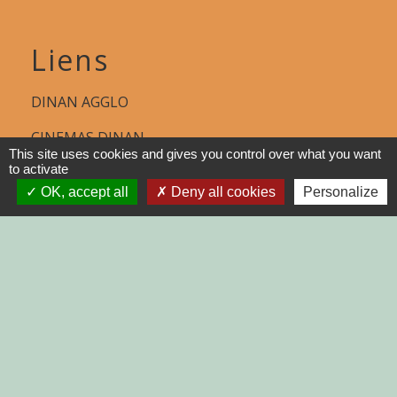
Liens
DINAN AGGLO
CINEMAS DINAN
This site uses cookies and gives you control over what you want
to activate
COTES D'ARMOR
OK, accept all
Deny all cookies
Personalize
REGION BRETAGNE
DEMARCHES
ADMINISTRATIVES SUR Service-
public.fr
Jumelages