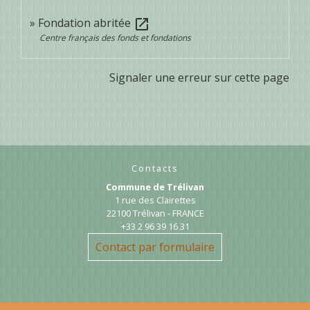
Fondation abritée
open_in_new
Centre français des fonds et fondations
Signaler une erreur sur cette page
Contacts
Commune de Trélivan
1 rue des Clairettes
22100 Trélivan - FRANCE
+33 2 96 39 16 31
Contact par formulaire