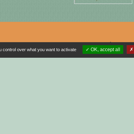
Jume
 control over what you want to activate
OK, accept all
MON
N
R
GNE
INISTRATIVES SUR
tions légales
-
Politique de confidentialité
-
Accessibilité