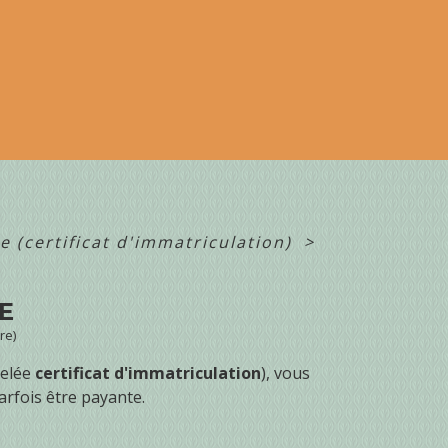
se (certificat d'immatriculation)
>
E
re)
pelée
certificat d'immatriculation
), vous
rfois être payante.