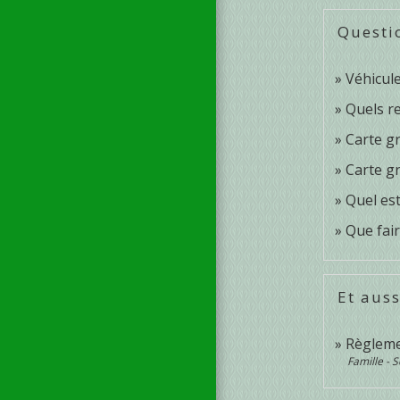
Questi
Véhicule
Quels re
Carte gr
Carte gr
Quel est
Que fair
Et auss
Règleme
Famille - S