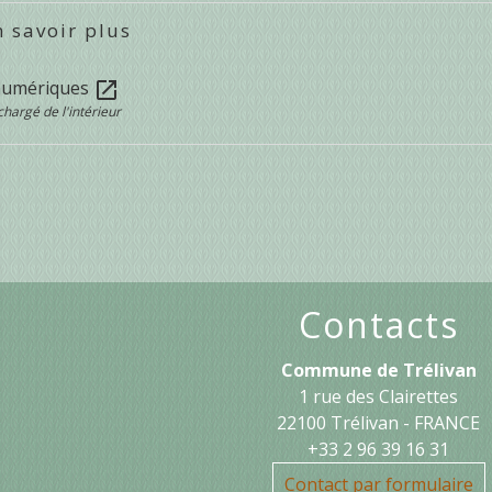
 savoir plus
numériques
open_in_new
chargé de l'intérieur
Contacts
Commune de Trélivan
1 rue des Clairettes
22100 Trélivan - FRANCE
+33 2 96 39 16 31
Contact par formulaire