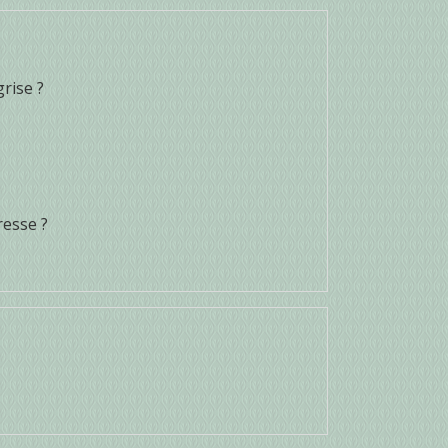
rise ?
resse ?