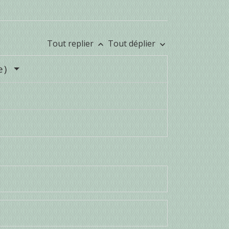
Tout replier
Tout déplier
keyboard_arrow_up
keyboard_arrow_down
e)