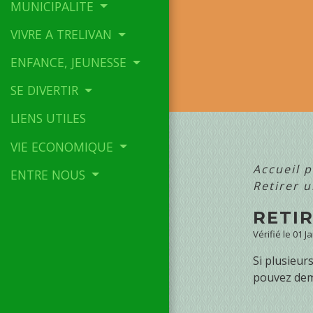
MUNICIPALITE
VIVRE A TRELIVAN
ENFANCE, JEUNESSE
SE DIVERTIR
LIENS UTILES
VIE ECONOMIQUE
Accueil p
ENTRE NOUS
Retirer u
RETIR
Vérifié le 01 J
Si plusieur
pouvez dema