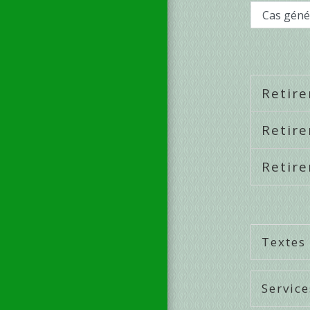
Cas géné
Retire
Retire
Retire
Textes
Service