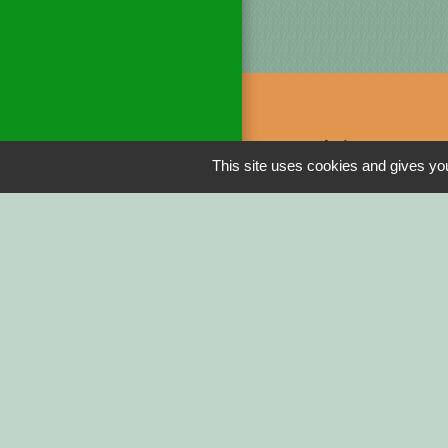
Liens
This site uses cookies and gives you
DINAN AGGLO
CINEMAS DINA
COTES D'ARMO
REGION BRETA
DEMARCHES ADM
Service-public.fr
Men