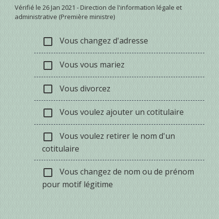
Vérifié le 26 Jan 2021 - Direction de l'information légale et
administrative (Première ministre)
Vous changez d'adresse
check_box_outline_blank
Vous vous mariez
check_box_outline_blank
Vous divorcez
check_box_outline_blank
Vous voulez ajouter un cotitulaire
check_box_outline_blank
Vous voulez retirer le nom d'un
check_box_outline_blank
cotitulaire
Vous changez de nom ou de prénom
check_box_outline_blank
pour motif légitime