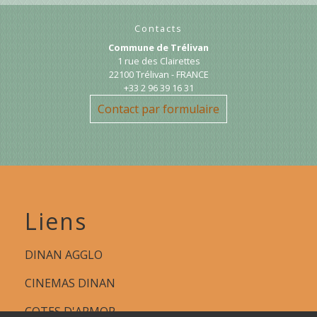
Contacts
Commune de Trélivan
1 rue des Clairettes
22100 Trélivan - FRANCE
+33 2 96 39 16 31
Contact par formulaire
Liens
DINAN AGGLO
CINEMAS DINAN
COTES D'ARMOR