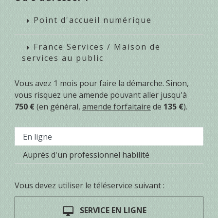
Point d'accueil numérique
arrow_right
France Services / Maison de
arrow_right
services au public
Vous avez 1 mois pour faire la démarche. Sinon,
vous risquez une amende pouvant aller jusqu'à
750 €
(en général,
amende forfaitaire
de
135 €
).
En ligne
Auprès d'un professionnel habilité
Vous devez utiliser le téléservice suivant :
SERVICE EN LIGNE
desktop_mac