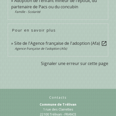
Adoption de l'enfant mineur de l'époux, du
partenaire de Pacs ou du concubin
Famille - Scolarité
Pour en savoir plus
Site de l'Agence française de l'adoption (Afa)
open_in_new
Agence française de l'adoption (Afa)
Signaler une erreur sur cette page
Contacts
Commune de Trélivan
1 rue des Clairettes
22100 Trélivan - FRANCE