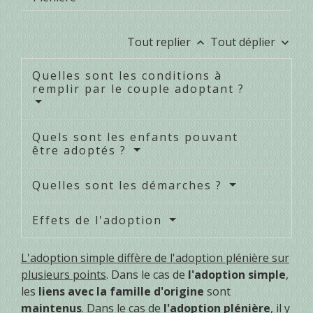
Tout replier
Tout déplier
keyboard_arrow_up
keyboard_arrow_down
Quelles sont les conditions à
remplir par le couple adoptant ?
Quels sont les enfants pouvant
être adoptés ?
Quelles sont les démarches ?
Effets de l'adoption
L'adoption simple diffère de l'adoption plénière sur
plusieurs points
. Dans le cas de
l'adoption simple
,
les
liens avec la famille d'origine
sont
maintenus
. Dans le cas de
l'adoption plénière
, il y