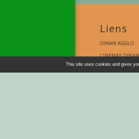
Liens
DINAN AGGLO
CINEMAS DINA
This site uses cookies and gives you
COTES D'ARMO
REGION BRETA
DEMARCHES ADM
Service-public.fr
Men