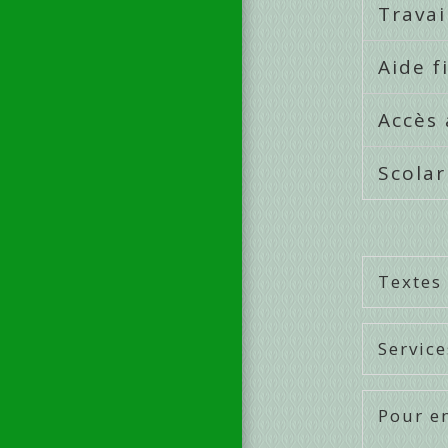
Trava
Aide f
Accès
Scolar
Textes
Service
Pour en