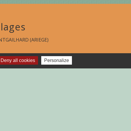
lages
TGAILHARD (ARIEGE)
Deny all cookies
Personalize
-
Plan du site
-
Gestion des cookies