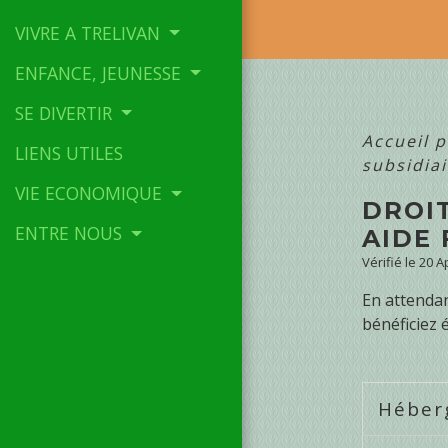
VIVRE A TRELIVAN
ENFANCE, JEUNESSE
SE DIVERTIR
Accueil p
LIENS UTILES
subsidiai
VIE ECONOMIQUE
DROIT
ENTRE NOUS
AIDE 
Vérifié le 20 
En attendan
bénéficiez 
Hébe