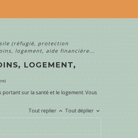
ile (réfugié, protection
ins, logement, aide financière...
OINS, LOGEMENT,
tre)
 portant sur la santé et le logement. Vous
Tout replier
Tout déplier
keyboard_arrow_up
keyboard_arrow_down