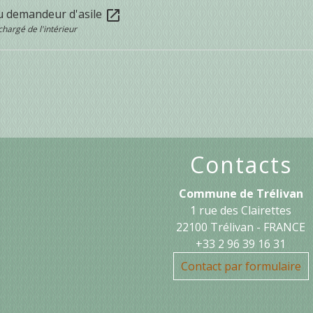
u demandeur d'asile
open_in_new
chargé de l'intérieur
Contacts
Commune de Trélivan
1 rue des Clairettes
22100 Trélivan - FRANCE
+33 2 96 39 16 31
Contact par formulaire