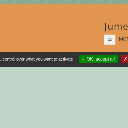
Jume
MON
N
 control over what you want to activate
OK, accept all
R
GNE
INISTRATIVES SUR
tions légales
-
Politique de confidentialité
-
Accessibilité