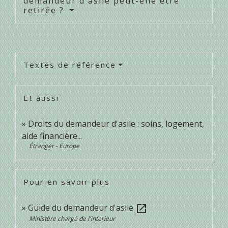
demandeur d'asile peut-elle être
retirée ?
Textes de référence
Et aussi
Droits du demandeur d'asile : soins, logement,
aide financière...
Étranger - Europe
Pour en savoir plus
Guide du demandeur d'asile
open_in_new
Ministère chargé de l'intérieur