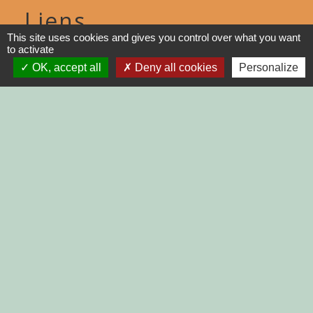
Liens
This site uses cookies and gives you control over what you want
to activate
DINAN AGGLO
OK, accept all
Deny all cookies
Personalize
CINEMAS DINAN
COTES D'ARMOR
REGION BRETAGNE
DEMARCHES
ADMINISTRATIVES SUR Service-
public.fr
Jumelages
MONTGAILHARD (ARIEGE)