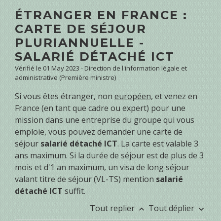
ÉTRANGER EN FRANCE :
CARTE DE SÉJOUR
PLURIANNUELLE -
SALARIÉ DÉTACHÉ ICT
Vérifié le 01 May 2023 - Direction de l'information légale et
administrative (Première ministre)
Si vous êtes étranger, non
européen,
et venez en
France (en tant que cadre ou expert) pour une
mission dans une entreprise du groupe qui vous
emploie, vous pouvez demander une carte de
séjour
salarié détaché ICT
. La carte est valable 3
ans maximum. Si la durée de séjour est de plus de 3
mois et d'1 an maximum, un visa de long séjour
valant titre de séjour (VL-TS) mention
salarié
détaché ICT
suffit.
Tout replier
Tout déplier
keyboard_arrow_up
keyboard_arrow_down