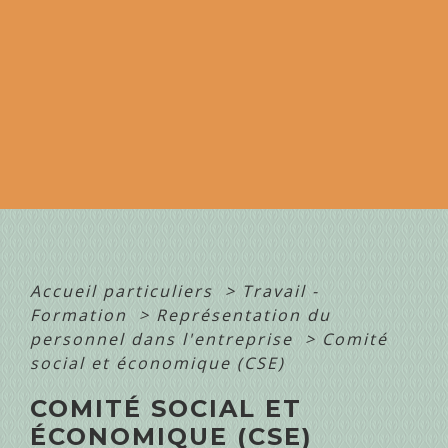
Accueil particuliers
>
Travail -
Formation
>
Représentation du
personnel dans l'entreprise
>
Comité
social et économique (CSE)
COMITÉ SOCIAL ET
ÉCONOMIQUE (CSE)