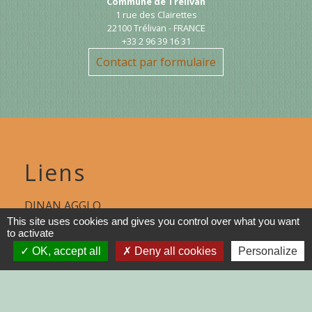
Commune de Trélivan
1 rue des Clairettes
22100 Trélivan - FRANCE
+33 2 96 39 16 31
Contact par formulaire
Liens
DINAN AGGLO
This site uses cookies and gives you control over what you want
CINEMAS DINAN
to activate
OK, accept all
Deny all cookies
Personalize
COTES D'ARMOR
REGION BRETAGNE