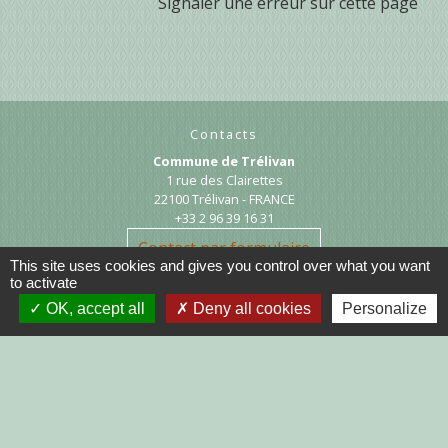
Signaler une erreur sur cette page
Contacts
Commune de Trélivan
1 rue des Clairettes
22100 Trélivan - FRANCE
+33 2 96 39 16 31
Contact par formulaire
This site uses cookies and gives you control over what you want
to activate
OK, accept all
Deny all cookies
Personalize
Liens