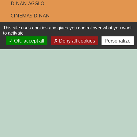
DINAN AGGLO
CINEMAS DINAN
COTES D'ARMOR
This site uses cookies and gives you control over what you want
to activate
REGION BRETAGNE
OK, accept all
Deny all cookies
Personalize
DEMARCHES
ADMINISTRATIVES SUR Service-
public.fr
Jumelages
MONTGAILHARD (ARIEGE)
Mentions légales
-
Politique de confidentialité
-
Accessibilité
-
Plan du site
-
Gestion des cookies