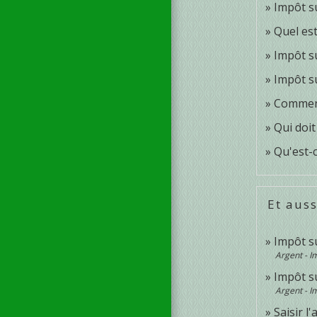
Impôt su
Quel est
Impôt s
Impôt s
Comment
Qui doit
Qu'est-c
Et auss
Impôt su
Argent - 
Impôt su
Argent - 
Saisir l