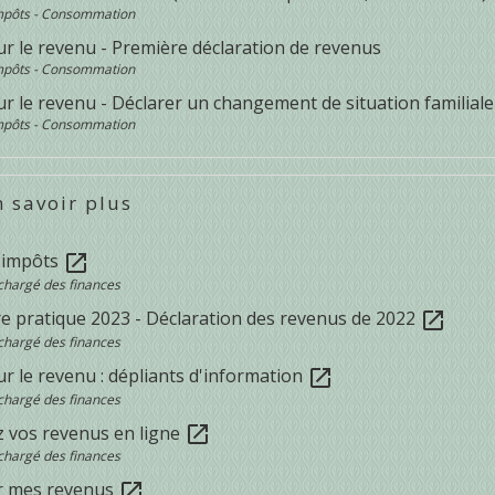
Impôts - Consommation
ur le revenu - Première déclaration de revenus
Impôts - Consommation
r le revenu - Déclarer un changement de situation familiale
Impôts - Consommation
 savoir plus
s impôts
open_in_new
chargé des finances
e pratique 2023 - Déclaration des revenus de 2022
open_in_new
chargé des finances
r le revenu : dépliants d'information
open_in_new
chargé des finances
z vos revenus en ligne
open_in_new
chargé des finances
r mes revenus
open_in_new