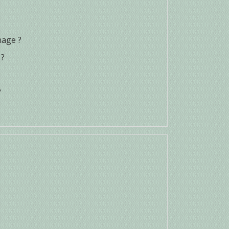
nage ?
 ?
?