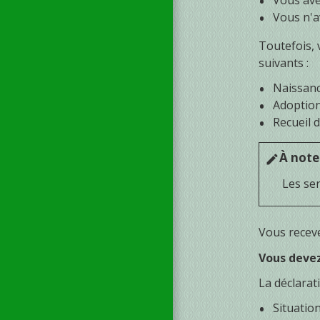
Vous ave
Vous n'a
Toutefois, 
suivants :
Naissan
Adoptio
Recueil 
À note
edit
Les ser
Vous receve
Vous devez
La déclarat
Situation