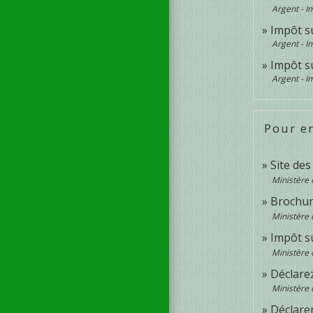
Argent - 
Impôt s
Argent - 
Impôt su
Argent - 
Pour en
Site de
Ministère 
Brochur
Ministère 
Impôt su
Ministère 
Déclare
Ministère 
Déclare