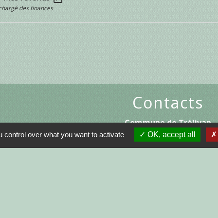
chargé des finances
Contacts
Commune de Trélivan
1 rue des Clairettes
 control over what you want to activate
OK, accept all
22100 Trélivan - FRANCE
+33 2 96 39 16 31
Contact par formulaire