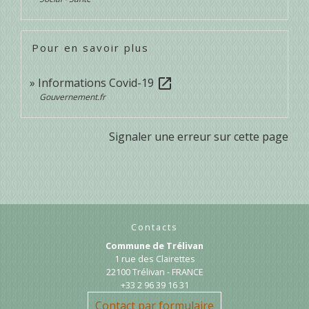
Pour en savoir plus
Informations Covid-19
open_in_new
Gouvernement.fr
Signaler une erreur sur cette page
Contacts
Commune de Trélivan
1 rue des Clairettes
22100 Trélivan - FRANCE
+33 2 96 39 16 31
Contact par formulaire