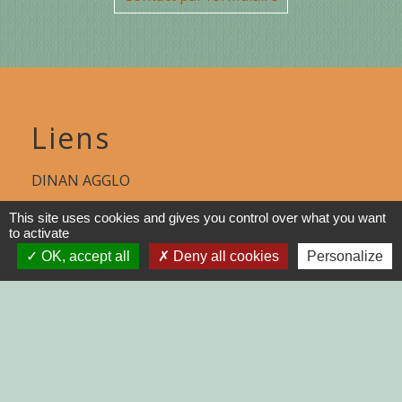
Liens
DINAN AGGLO
CINEMAS DINAN
This site uses cookies and gives you control over what you want
to activate
COTES D'ARMOR
OK, accept all
Deny all cookies
Personalize
REGION BRETAGNE
DEMARCHES
ADMINISTRATIVES SUR Service-
public.fr