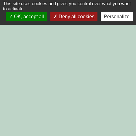
This site uses cookies and gives you control over what you want
to activate
Contacts
OK, accept all
Deny all cookies
Personalize
Commune de Trélivan
1 rue des Clairettes
22100 Trélivan - FRANCE
+33 2 96 39 16 31
Contact par formulaire
Liens
DINAN AGGLO
CINEMAS DINAN
COTES D'ARMOR