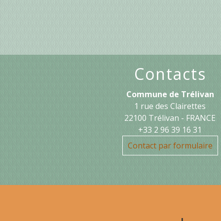
Contacts
Commune de Trélivan
1 rue des Clairettes
22100 Trélivan - FRANCE
+33 2 96 39 16 31
Contact par formulaire