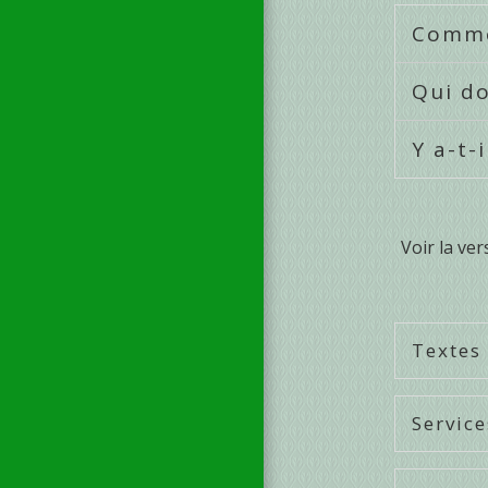
Commen
Qui do
Y a-t-
Voir la ver
Textes
Service