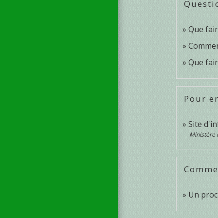
Questi
Que fair
Comment 
Que fair
Pour en
Site d'i
Ministère 
Comment
Un proc