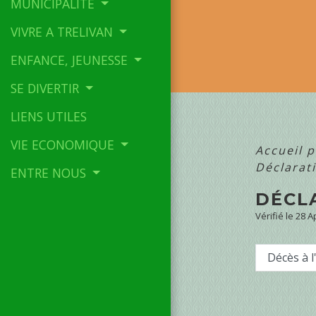
MUNICIPALITE
VIVRE A TRELIVAN
ENFANCE, JEUNESSE
SE DIVERTIR
LIENS UTILES
VIE ECONOMIQUE
Accueil p
Déclarat
ENTRE NOUS
DÉCL
Vérifié le 28 
Décès à l