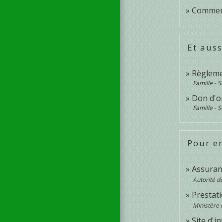
Comment
Et auss
Règleme
Famille - S
Don d'o
Famille - S
Pour en
Assura
Autorité d
Prestat
Ministère 
Site d'i