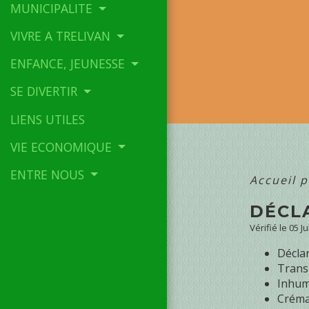
MUNICIPALITE
VIVRE A TRELIVAN
ENFANCE, JEUNESSE
SE DIVERTIR
LIENS UTILES
VIE ECONOMIQUE
ENTRE NOUS
Accueil p
DÉCL
Vérifié le 05 J
Décla
Trans
Inhum
Créma