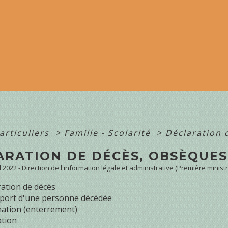
articuliers
>
Famille - Scolarité
>
Déclaration 
ARATION DE DÉCÈS, OBSÈQUES
ul 2022 - Direction de l'information légale et administrative (Première ministr
ration de décès
port d'une personne décédée
ation (enterrement)
tion