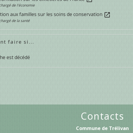
chargé de l'économie
ion aux familles sur les soins de conservation
open_in_new
chargé de la santé
 faire si...
he est décédé
Contacts
Commune de Trélivan