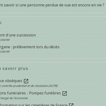
 savoir si une personne perdue de vue est encore en vie ?
i
nt d'une succession
colarité
rgane : prélèvement lors du décès
colarité
 savoir plus
nce obsèques
open_in_new
e contrôle prudentiel et de résolution (ACPR)
ions funéraires - Pompes funèbres
open_in_new
chargé de l'économie
nformation sur les cimetières de France
open_in_new