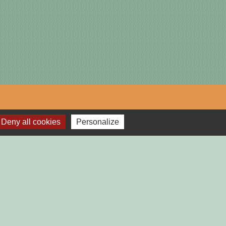
lages
Deny all cookies
Personalize
TGAILHARD (ARIEGE)