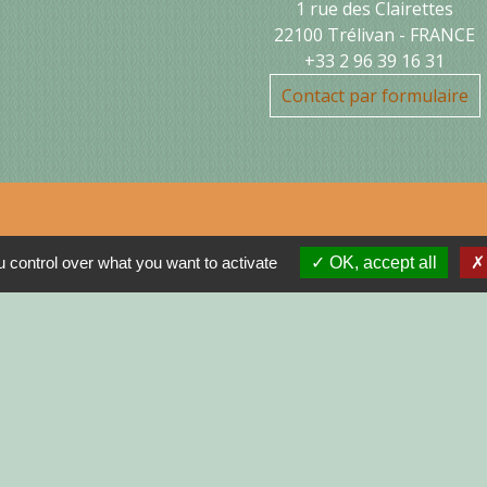
1 rue des Clairettes
22100 Trélivan - FRANCE
+33 2 96 39 16 31
Contact par formulaire
Jume
 control over what you want to activate
OK, accept all
MON
N
R
GNE