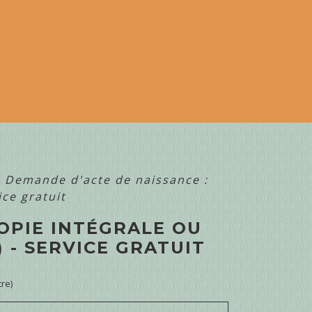
>
Demande d'acte de naissance :
ice gratuit
OPIE INTÉGRALE OU
 - SERVICE GRATUIT
tre)