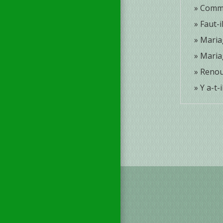
Comme
Faut-i
Mariag
Maria
Renouv
Y a-t-