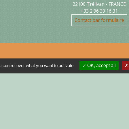
22100 Trélivan - FRANCE
+33 2 96 39 16 31
Contact par formulaire
Jume
 control over what you want to activate
OK, accept all
MON
N
R
GNE
INISTRATIVES SUR