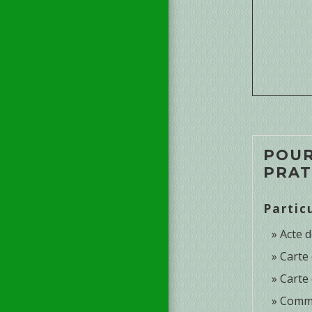
POUR
PRAT
Partic
Acte d
Carte 
Carte
Comme