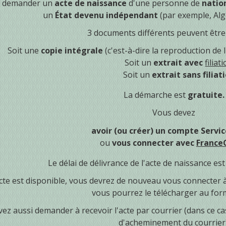
e demander un
acte de naissance
d'une personne de
natio
un
État devenu indépendant
(par exemple, Algé
3 documents différents peuvent être 
Soit une
copie intégrale
(c'est-à-dire la reproduction de 
Soit un
extrait avec
filiat
Soit un
extrait sans filiat
La démarche est
gratuite.
Vous devez
avoir (ou créer) un compte Servic
ou
vous connecter
avec
France
Le délai de délivrance de l'acte de naissance es
cte est disponible, vous devrez de nouveau vous connecter à 
vous pourrez le télécharger au for
z aussi demander à recevoir l'acte par courrier (dans ce cas
d'acheminement du courrier)