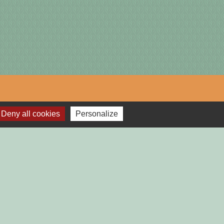
lages
Deny all cookies
Personalize
TGAILHARD (ARIEGE)