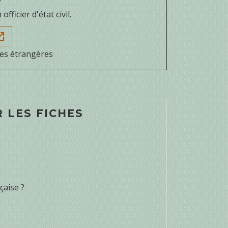
ficier d'état civil.
in_new
res étrangères
 LES FICHES
çaise ?