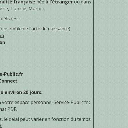
nalité française
née
à l'étranger
ou dans
rie, Tunisie, Maroc),
délivrés :
l'ensemble de l'acte de naissance)
ion
ion
e-Public.fr
Connect
.
t
d'environ 20 jours
.
votre espace personnel Service-Public.fr :
mat PDF.
, le délai peut varier en fonction du temps
.