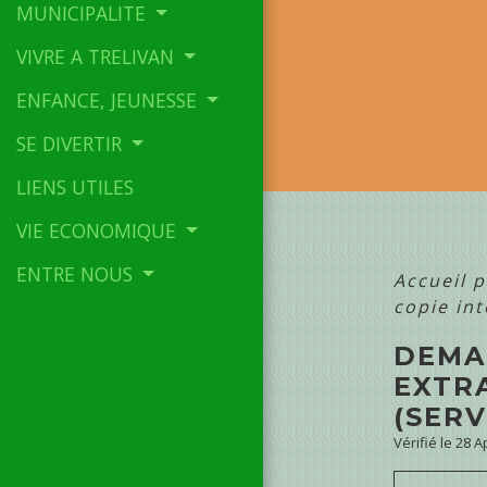
MUNICIPALITE
VIVRE A TRELIVAN
ENFANCE, JEUNESSE
SE DIVERTIR
LIENS UTILES
VIE ECONOMIQUE
ENTRE NOUS
Accueil p
copie int
DEMAN
EXTRA
(SERV
Vérifié le 28 