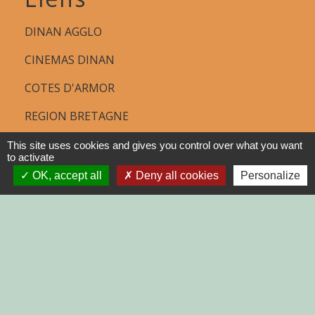
DINAN AGGLO
CINEMAS DINAN
COTES D'ARMOR
REGION BRETAGNE
DEMARCHES
This site uses cookies and gives you control over what you want
to activate
ADMINISTRATIVES SUR Service-
OK, accept all
Deny all cookies
Personalize
public.fr
Jumelages
MONTGAILHARD (ARIEGE)
Mentions légales
-
Politique de confidentialité
-