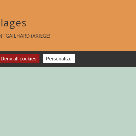
lages
TGAILHARD (ARIEGE)
Deny all cookies
Personalize
-
Plan du site
-
Gestion des cookies
es Communes