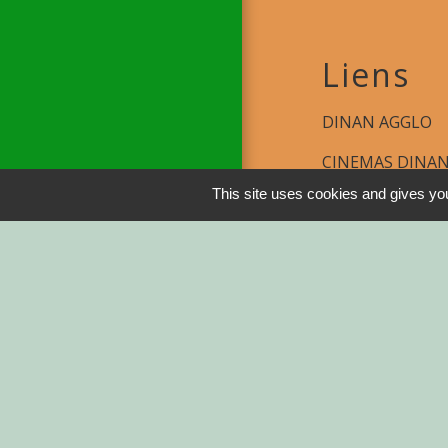
Liens
DINAN AGGLO
CINEMAS DINA
This site uses cookies and gives you
COTES D'ARMO
REGION BRETA
DEMARCHES ADM
Service-public.fr
Men