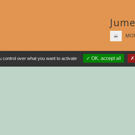
Jume
MON
N
 control over what you want to activate
OK, accept all
R
GNE
INISTRATIVES SUR
tions légales
-
Politique de confidentialité
-
Accessibilité
Site créé en partenariat avec Réseau d