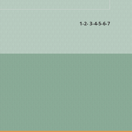
1
-2
-
3
-4
-5
-6
-7