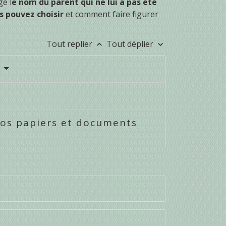
e l
e nom du parent qui ne lui a pas été
s pouvez choisir
et comment faire figurer
Tout replier
Tout déplier
keyboard_arrow_up
keyboard_arrow_down
?
vos papiers et documents