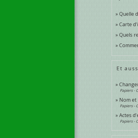
Quelle d
Carte d'
Quels re
Comment 
Et auss
Changeme
Papiers - 
Nom et
Papiers - 
Actes d'é
Papiers - 