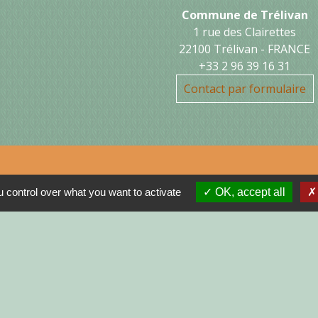
Commune de Trélivan
1 rue des Clairettes
22100 Trélivan - FRANCE
+33 2 96 39 16 31
Contact par formulaire
Jume
 control over what you want to activate
OK, accept all
MON
N
R