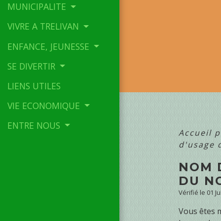
MUNICIPALITE
VIVRE A TRELIVAN
ENFANCE, JEUNESSE
SE DIVERTIR
LIENS UTILES
VIE ECONOMIQUE
ENTRE NOUS
Accueil p
d'usage 
NOM 
DU N
Vérifié le 01 J
Vous êtes m