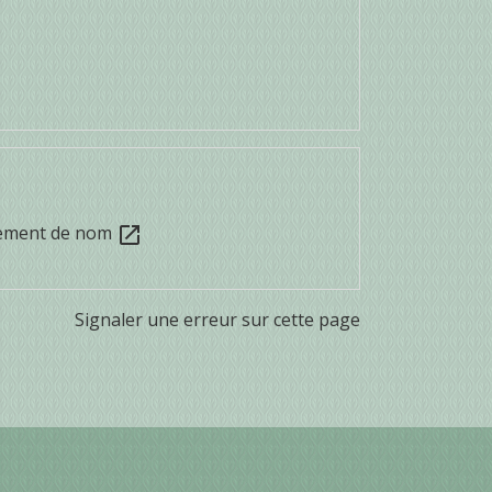
ngement de nom
open_in_new
Signaler une erreur sur cette page