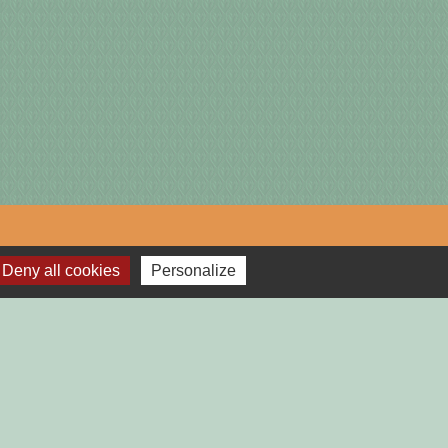
lages
Deny all cookies
Personalize
TGAILHARD (ARIEGE)