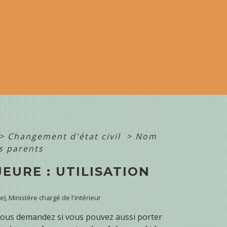
>
Changement d'état civil
>
Nom
s parents
EURE : UTILISATION
re), Ministère chargé de l'intérieur
 vous demandez si vous pouvez aussi porter