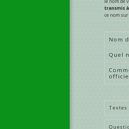
le nom de 
transmis à
ce nom sur 
Nom de
Quel 
Commen
offici
Textes
Questi