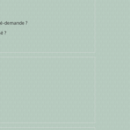
pré-demande ?
sé ?
?