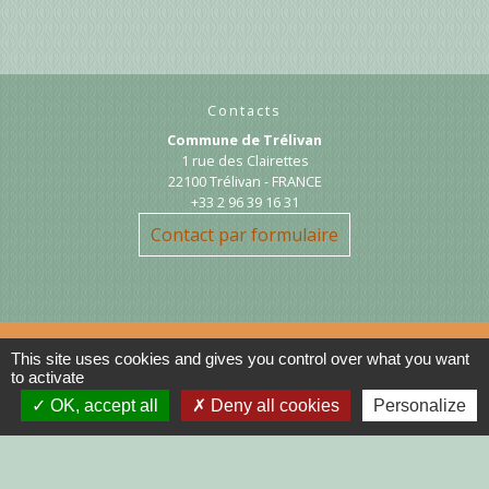
Contacts
Commune de Trélivan
1 rue des Clairettes
22100 Trélivan - FRANCE
+33 2 96 39 16 31
Contact par formulaire
This site uses cookies and gives you control over what you want
to activate
Liens
OK, accept all
Deny all cookies
Personalize
DINAN AGGLO