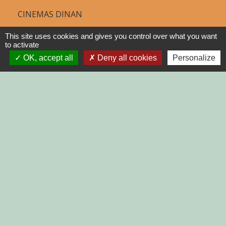
CINEMAS DINAN
COTES D'ARMOR
This site uses cookies and gives you control over what you want
to activate
REGION BRETAGNE
OK, accept all
Deny all cookies
Personalize
DEMARCHES
ADMINISTRATIVES SUR Service-
public.fr
Jumelages
MONTGAILHARD (ARIEGE)
Mentions légales
-
Politique de confidentialité
-
Accessibilité
-
Plan du site
-
Gestion des cookies