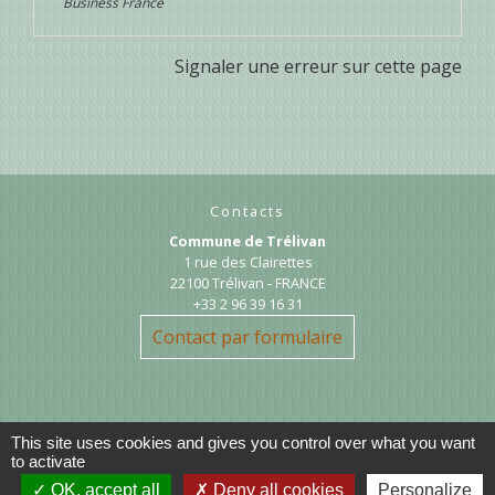
Business France
Signaler une erreur sur cette page
Contacts
Commune de Trélivan
1 rue des Clairettes
22100 Trélivan - FRANCE
+33 2 96 39 16 31
Contact par formulaire
This site uses cookies and gives you control over what you want
to activate
OK, accept all
Deny all cookies
Personalize