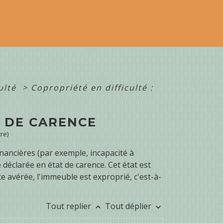
culté
>
Copropriété en difficulté :
T DE CARENCE
re)
inancières (par exemple, incapacité à
 déclarée en état de carence. Cet état est
ce avérée, l'immeuble est exproprié, c'est-à-
Tout replier
Tout déplier
keyboard_arrow_up
keyboard_arrow_down