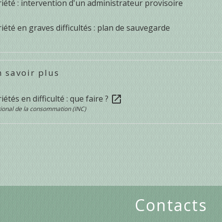
été : intervention d'un administrateur provisoire
été en graves difficultés : plan de sauvegarde
 savoir plus
étés en difficulté : que faire ?
open_in_new
ational de la consommation (INC)
Contacts