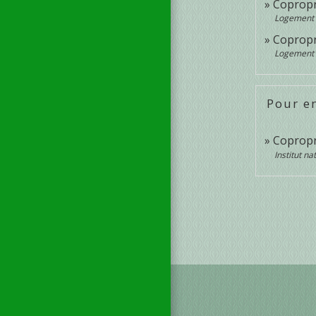
Copropri
Logement
Copropri
Logement
Pour en
Copropri
Institut n