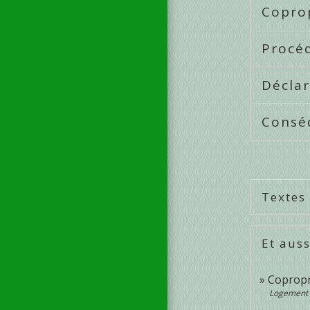
Copro
Procéd
Déclar
Consé
Textes
Et auss
Copropri
Logement