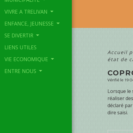
VIVRE A TRELIVAN
ENFANCE, JEUNESSE
SE DIVERTIR
LIENS UTILES
Accueil p
VIE ECONOMIQUE
état de 
ENTRE NOUS
COPRO
Vérifié le 19 O
Lorsque le 
réaliser de
déclaré par
dire saisi.