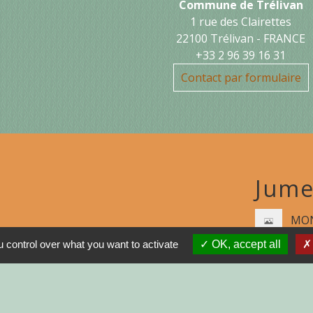
Commune de Trélivan
1 rue des Clairettes
22100 Trélivan - FRANCE
+33 2 96 39 16 31
Contact par formulaire
Jume
MON
 control over what you want to activate
OK, accept all
N
R
GNE