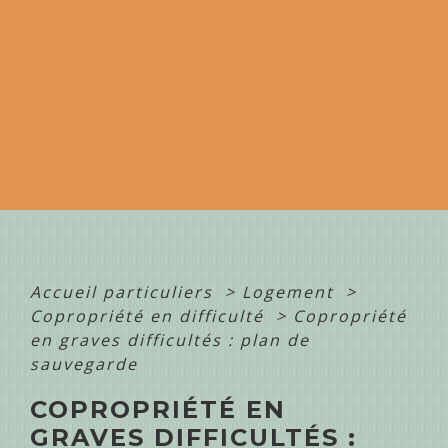
Accueil particuliers
>
Logement
>
Copropriété en difficulté
>
Copropriété
en graves difficultés : plan de
sauvegarde
COPROPRIÉTÉ EN
GRAVES DIFFICULTÉS :