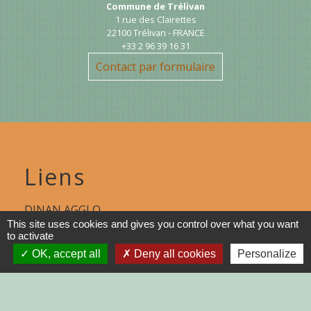
Commune de Trélivan
1 rue des Clairettes
22100 Trélivan - FRANCE
+33 2 96 39 16 31
Contact par formulaire
Liens
DINAN AGGLO
This site uses cookies and gives you control over what you want
CINEMAS DINAN
to activate
OK, accept all
Deny all cookies
Personalize
COTES D'ARMOR
REGION BRETAGNE