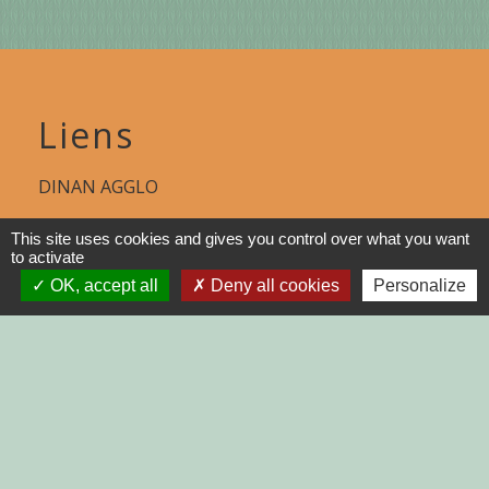
Liens
DINAN AGGLO
CINEMAS DINAN
This site uses cookies and gives you control over what you want
to activate
COTES D'ARMOR
OK, accept all
Deny all cookies
Personalize
REGION BRETAGNE
DEMARCHES
ADMINISTRATIVES SUR Service-
public.fr