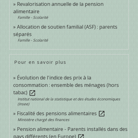
Revalorisation annuelle de la pension
alimentaire
Famille - Scolarité
Allocation de soutien familial (ASF) : parents
séparés
Famille - Scolarité
Pour en savoir plus
Évolution de l'indice des prix à la
consommation : ensemble des ménages (hors
tabac)
open_in_new
Institut national de la statistique et des études économiques
(Insee)
Fiscalité des pensions alimentaires
open_in_new
Ministère chargé des finances
Pension alimentaire - Parents installés dans des
pays différents (en Europe)
open_in_new