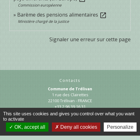
Commission européenne
Barème des pensions alimentaires
open_in_new
Ministère chargé de la justice
Signaler une erreur sur cette page
Contacts
Commune de Trélivan
1 rue des Clairettes
22100 Trélivan - FRANCE
+33 2 96 39 16 31
This site uses cookies and gives you control over what you want
Contact par formulaire
to activate
OK, accept all
Deny all cookies
Personalize