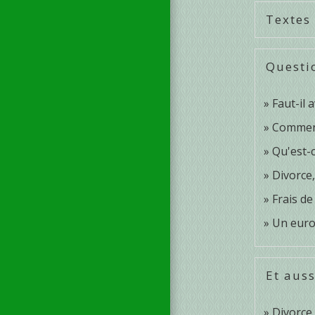
Textes
Questi
Faut-il 
Comment
Qu'est-c
Divorce,
Frais de 
Un euro
Et auss
Divorce