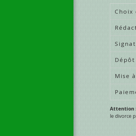
Choix
Rédact
Signat
Dépôt 
Mise à
Paieme
Attention 
le divorce