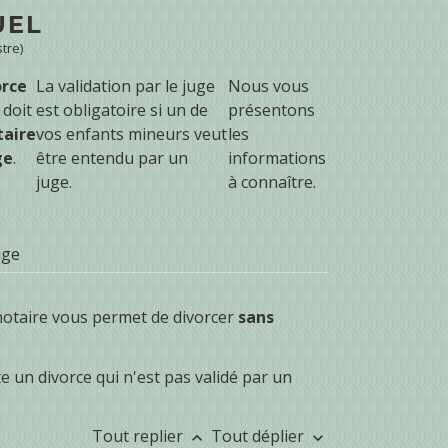
UEL
tre)
orce
La validation par le juge
Nous vous
doit
est obligatoire si un de
présentons
taire
vos enfants mineurs veut
les
ge
.
être entendu par un
informations
juge.
à connaître.
uge
otaire vous permet de divorcer
sans
te un divorce qui n'est pas validé par un
Tout replier
Tout déplier
keyboard_arrow_up
keyboard_arrow_down