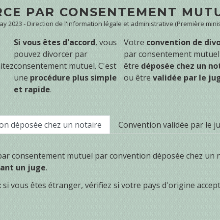
RCE PAR CONSENTEMENT MUT
May 2023 - Direction de l'information légale et administrative (Première minis
Si vous êtes d'accord
, vous
Votre
convention de div
pouvez divorcer par
par consentement mutuel 
itez
consentement mutuel. C'est
être
déposée chez un no
une
procédure plus simple
ou être
validée par le ju
et rapide
.
on déposée chez un notaire
Convention validée par le j
 par consentement mutuel par convention déposée chez un n
ant un juge
.
:
si vous êtes étranger, vérifiez si votre pays d'origine accep