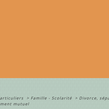
articuliers
>
Famille - Scolarité
>
Divorce, sép
ement mutuel