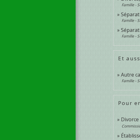
Famille - S
Séparati
Famille - S
Séparat
Famille - S
Et auss
Autre ca
Famille - S
Pour en
Divorce
Commissi
Établis