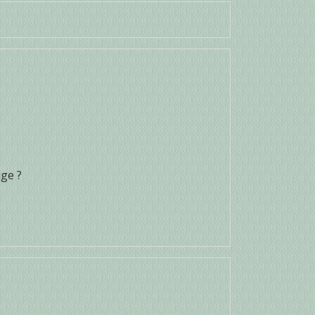
uge ?