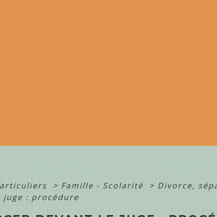
articuliers
>
Famille - Scolarité
>
Divorce, sép
e juge : procédure