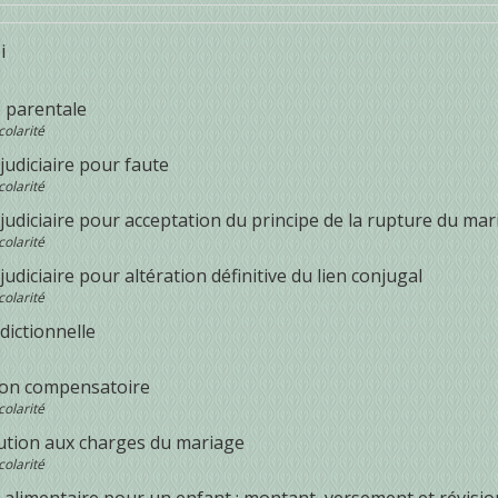
i
é parentale
colarité
judiciaire pour faute
colarité
judiciaire pour acceptation du principe de la rupture du mar
colarité
judiciaire pour altération définitive du lien conjugal
colarité
idictionnelle
ion compensatoire
colarité
ution aux charges du mariage
colarité
 alimentaire pour un enfant : montant, versement et révisio