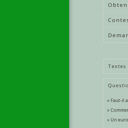
Obteni
Contes
Demand
Textes
Questi
Faut-il 
Comment
Un euro