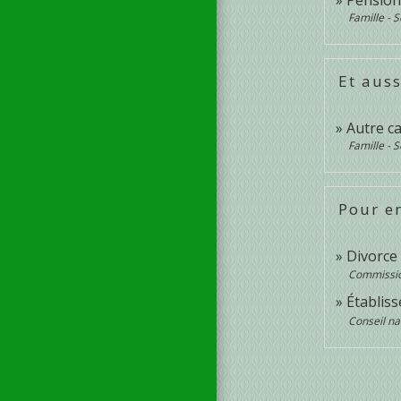
Famille - S
Et auss
Autre ca
Famille - S
Pour en
Divorce
Commissi
Établis
Conseil na