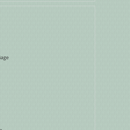
iage
n