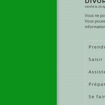
DIVO
Vérifié le 26 
Vous ne po
Vous pouvez
information
Prend
Saisir
Assist
Prépar
Se fai