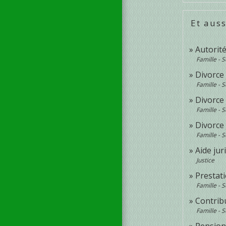
Et auss
Autorit
Famille - S
Divorce 
Famille - S
Divorce 
Famille - S
Divorce 
Famille - S
Aide jur
Justice
Prestat
Famille - S
Contrib
Famille - S
Pension