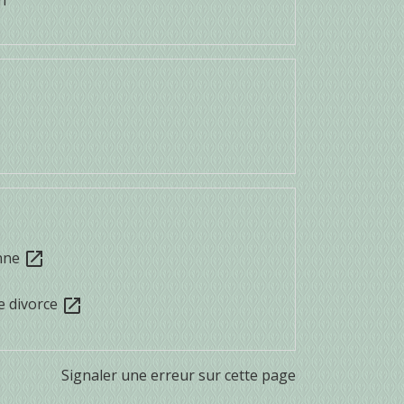
enne
open_in_new
e divorce
open_in_new
Signaler une erreur sur cette page