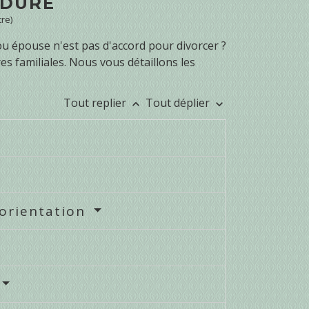
ÉDURE
tre)
 épouse n'est pas d'accord pour divorcer ?
s familiales. Nous vous détaillons les
Tout replier
Tout déplier
keyboard_arrow_up
keyboard_arrow_down
'orientation