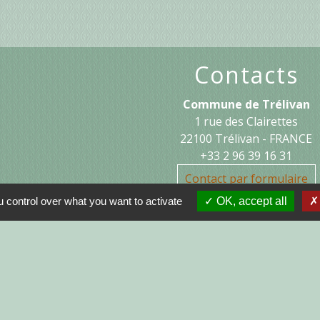
Contacts
Commune de Trélivan
1 rue des Clairettes
22100 Trélivan - FRANCE
+33 2 96 39 16 31
Contact par formulaire
 control over what you want to activate
OK, accept all
Jume